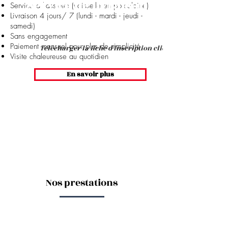
Service de livraison à
Service à l'assiette (vaisselle en porcelaine)
Livraison 4 jours/ 7 (lundi - mardi - jeudi -
domicile
samedi)
Sans engagement
Paiement mensuel pour plus de simplicité
Télécharger la fiche d'inscription client
Visite chaleureuse au quotidien
En savoir plus
Nos prestations
Repas d'entreprise